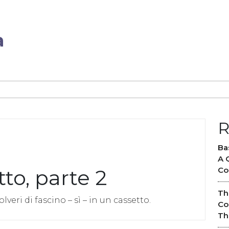
a
R
Ba
A 
to, parte 2
Co
Th
veri di fascino – sì – in un cassetto.
Co
Th