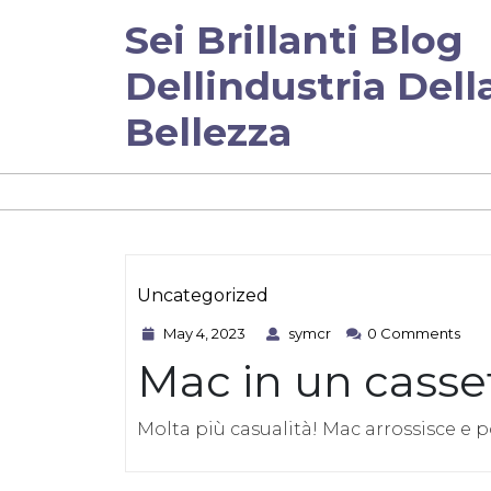
Skip
Sei Brillanti Blog
to
content
Dellindustria Dell
Bellezza
Category
Uncategorized
May
symcr
May 4, 2023
symcr
0 Comments
4,
Mac in un casset
2023
Molta più casualità! Mac arrossisce e pol