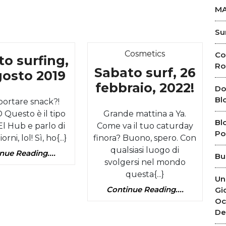
MA
Su
Category
Category
Cosmetics
Co
o surfing,
Ro
Sabato surf, 26
Sabato
gosto 2019
Saba
febbraio, 2022!
surfing,
Do
surf,
Bl
portare snack?!
10
Questo è il tipo
Grande mattina a Ya.
26
agosto
Bl
El Hub e parlo di
Come va il tuo caturday
febb
2019
Pol
rni, lol! Sì, ho{...}
finora? Buono, spero. Con
2022
qualsiasi luogo di
Continue
nue Reading....
Bu
svolgersi nel mondo
Reading....
questa{...}
Un
Continue
Continue Reading....
Gi
Reading....
Oc
De