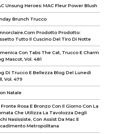
C Unsung Heroes: MAC Fleur Power Blush
nday Brunch Trucco
nnorclaire.com Prodotto Prodotto:
ssetto Tutto Il Cuscino Del Tiro Di Notte
to
menica Con Tabs The Cat, Trucco E Charm
og Mascot, Vol. 481
og Di Trucco E Bellezza Blog Del Lunedì
raio,
l, Vol. 479
!
on Natale
 Fronte Rosa E Bronzo Con Il Giorno Con La
ornata Che Utilizza La Tavolozza Degli
chi Nasissiste, Con Assist Da Mac E
cadimento Metropolitana