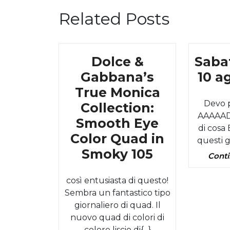
Related Posts
Category
Dolce &
Sabat
Gabbana’s
10 a
True Monica
Devo 
Collection:
AAAAAD 
Smooth Eye
di cosa 
Color Quad in
questi gio
Dolce
Smoky 105
Conti
&
così entusiasta di questo!
Gabbana’s
Sembra un fantastico tipo
True
giornaliero di quad. Il
Monica
nuovo quad di colori di
colore liscio di{...}