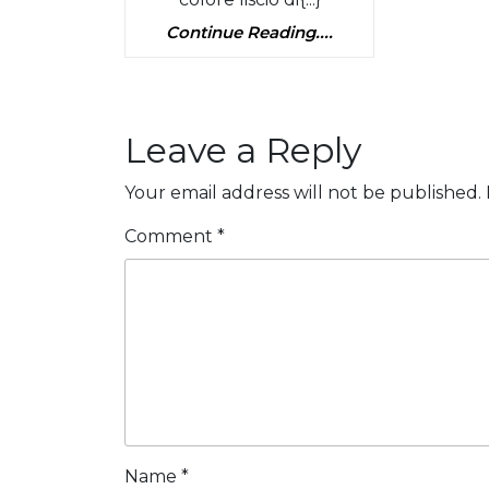
Collection:
Smooth
Continue
Continue Reading....
Reading....
Eye
Color
Quad
Leave a Reply
in
Smoky
Your email address will not be published.
105
Comment
*
Name
*