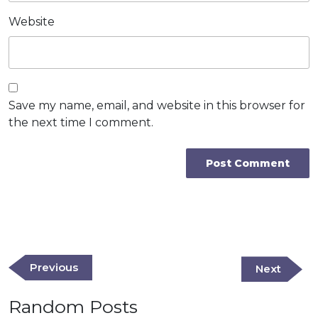
Website
Save my name, email, and website in this browser for
the next time I comment.
Post
navigation
Previous
Previous
Next
Next
Post
Post
Random Posts