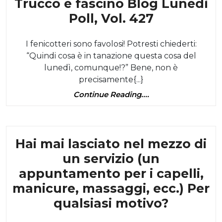
Trucco e fascino Blog Lunedì
Trucco
Poll, Vol. 427
e
I fenicotteri sono favolosi! Potresti chiederti:
fascino
“Quindi cosa è in tanazione questa cosa del
Blog
lunedì, comunque!?” Bene, non è
Lunedì
precisamente{...}
Poll,
Continue
Continue Reading....
Vol.
Reading....
427
Category
Hai mai lasciato nel mezzo di
un servizio (un
appuntamento per i capelli,
manicure, massaggi, ecc.) Per
Hai
qualsiasi motivo?
mai