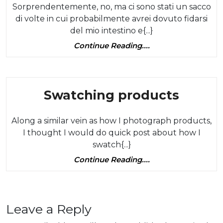
Sorprendentemente, no, ma ci sono stati un sacco
lasciato
di volte in cui probabilmente avrei dovuto fidarsi
nel
del mio intestino e{...}
mezzo
Continue
Continue Reading....
di
Reading....
un
servizio
Category
Swatc
Swatching products
(un
produ
appunt
Along a similar vein as how I photograph products,
per
I thought I would do quick post about how I
i
swatch{...}
capelli,
Continue
Continue Reading....
Reading....
manicur
massagg
ecc.)
Leave a Reply
Per