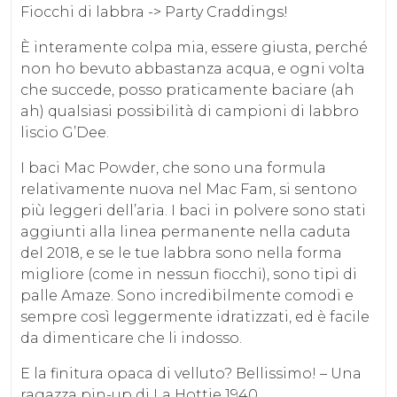
Fiocchi di labbra -> Party Craddings!
È interamente colpa mia, essere giusta, perché
non ho bevuto abbastanza acqua, e ogni volta
che succede, posso praticamente baciare (ah
ah) qualsiasi possibilità di campioni di labbro
liscio G’Dee.
I baci Mac Powder, che sono una formula
relativamente nuova nel Mac Fam, si sentono
più leggeri dell’aria. I baci in polvere sono stati
aggiunti alla linea permanente nella caduta
del 2018, e se le tue labbra sono nella forma
migliore (come in nessun fiocchi), sono tipi di
palle Amaze. Sono incredibilmente comodi e
sempre così leggermente idratizzati, ed è facile
da dimenticare che li indosso.
E la finitura opaca di velluto? Bellissimo! – Una
ragazza pin-up di La Hottie 1940.