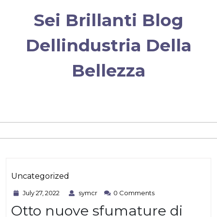
Skip
Sei Brillanti Blog
to
content
Dellindustria Della
Bellezza
Category
Uncategorized
July
symcr
July 27, 2022
symcr
0 Comments
27,
Otto nuove sfumature di
2022