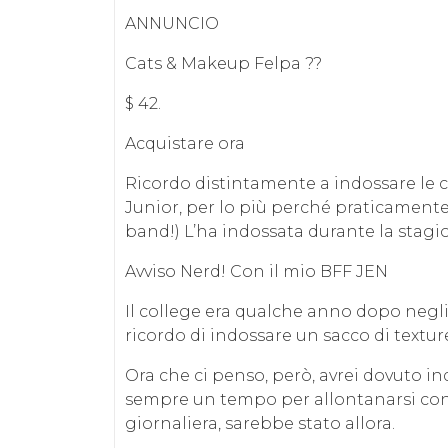
ANNUNCIO
Cats & Makeup Felpa ??
$ 42.
Acquistare ora
Ricordo distintamente a indossare le ci
Junior, per lo più perché praticamente 
band!) L’ha indossata durante la stagi
Avviso Nerd! Con il mio BFF JEN
Il college era qualche anno dopo negli a
ricordo di indossare un sacco di textu
Ora che ci penso, però, avrei dovuto ind
sempre un tempo per allontanarsi con i
giornaliera, sarebbe stato allora.