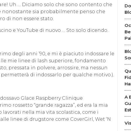
re! Uh … Diciamo solo che sono contento che
Do
rché nonostante sia probabilmente penso che
Bl
ro di non essere stato.
Oc
ascino e YouTube di nuovo … Sto solo dicendo.
Be
Pa
Bl
imo degli anni ’90, e mi è piaciuto indossare le
So
ulle mie linee di lash superiore, fondamento
o, pressata in polvere, arrossire, ma nessun
Qu
permetterà di indossarlo per qualche motivo.).
Fi
Ha
A 
ndossavo Glace Raspberry Clinique
Gu
rimo rossetto “grande ragazza”, ed era la mia
Es
o lavorati nella mia vita scolastica, come i
e dalle linee di drugstore come CoverGirl, Wet ‘N
Vi