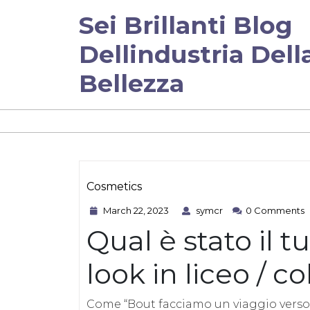
Skip
Sei Brillanti Blog
to
content
Dellindustria Dell
Bellezza
Cosmetics
March
symcr
Category
March 22, 2023
symcr
0 Comments
22,
Qual è stato il
2023
look in liceo / c
Come “Bout facciamo un viaggio verso 