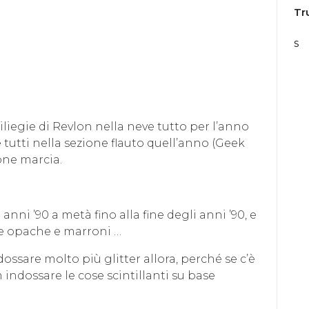
Tr
s
liegie di Revlon nella neve tutto per l’anno
tutti nella sezione flauto quell’anno (Geek
one marcia.
nni ’90 a metà fino alla fine degli anni ’90, e
re opache e marroni …
ossare molto più glitter allora, perché se c’è
ndossare le cose scintillanti su base