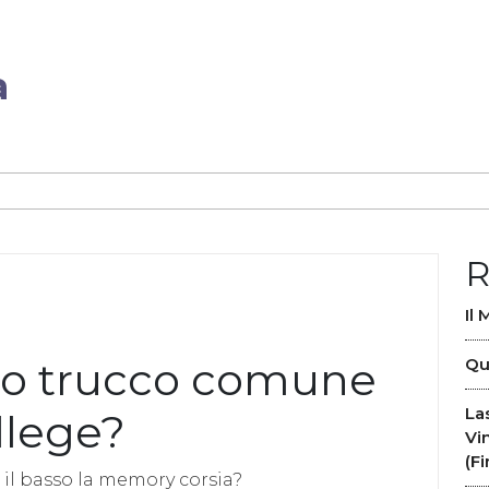
a
R
Il
 tuo trucco comune
Qu
La
ollege?
Vi
(F
il basso la memory corsia?