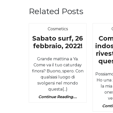
Related Posts
Category
Cosmetics
Sabato surf, 26
Come
Sabato
febbraio, 2022!
indos
surf,
rive
Grande mattina a Ya.
26
ques
Come va il tuo caturday
febbraio,
finora? Buono, spero. Con
Possiamo
2022!
qualsiasi luogo di
Ho una z
svolgersi nel mondo
la mia
questa{...}
one
Continue
Continue Reading....
ve
Reading....
Conti