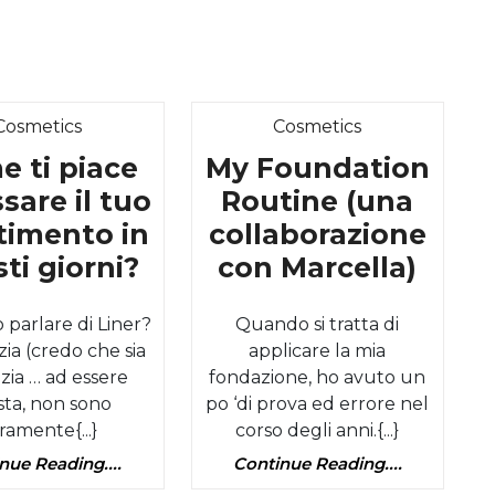
Category
Category
Cosmetics
Cosmetics
 ti piace
My Foundation
sare il tuo
Routine (una
stimento in
collaborazione
Come
My
ti giorni?
con Marcella)
ti
Foun
 parlare di Liner?
Quando si tratta di
piace
Rout
ia (credo che sia
applicare la mia
indossare
(una
 zia … ad essere
fondazione, ho avuto un
il
colla
sta, non sono
po ‘di prova ed errore nel
tuo
con
ramente{...}
corso degli anni.{...}
rivestimento
Marce
Continue
Continue
nue Reading....
Continue Reading....
Reading....
Reading....