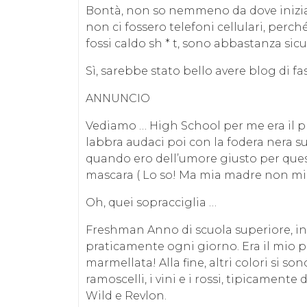
Bontà, non so nemmeno da dove inizia
non ci fossero telefoni cellulari, pe
fossi caldo sh * t, sono abbastanza sicu
Sì, sarebbe stato bello avere blog di f
ANNUNCIO
Vediamo … High School per me era il pr
labbra audaci poi con la fodera nera s
quando ero dell’umore giusto per quest
mascara ( Lo so! Ma mia madre non mi 
Oh, quei sopracciglia …
Freshman Anno di scuola superiore, i
praticamente ogni giorno. Era il mio p
marmellata! Alla fine, altri colori si son
ramoscelli, i vini e i rossi, tipicament
Wild e Revlon.