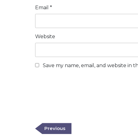
Email
*
Website
Save my name, email, and website in th
Post
navigation
Previous
Previous
Post