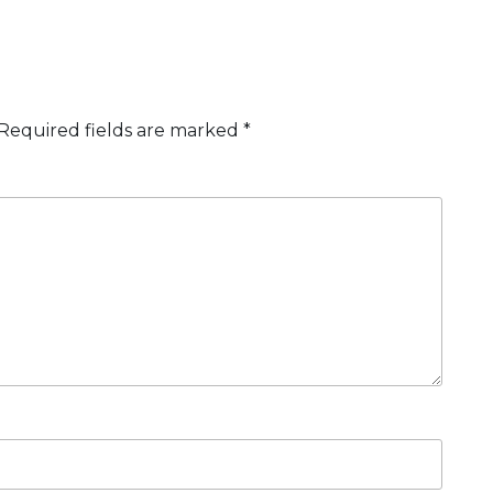
in
questi
giorni?
Required fields are marked
*